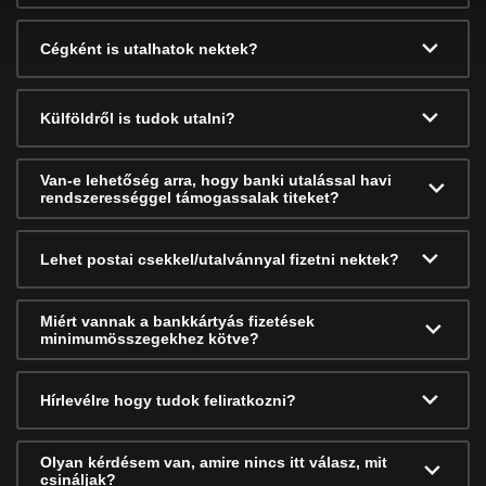
Cégként is utalhatok nektek?
Külföldről is tudok utalni?
Van-e lehetőség arra, hogy banki utalással havi
rendszerességgel támogassalak titeket?
Lehet postai csekkel/utalvánnyal fizetni nektek?
Miért vannak a bankkártyás fizetések
minimumösszegekhez kötve?
Hírlevélre hogy tudok feliratkozni?
Olyan kérdésem van, amire nincs itt válasz, mit
csináljak?