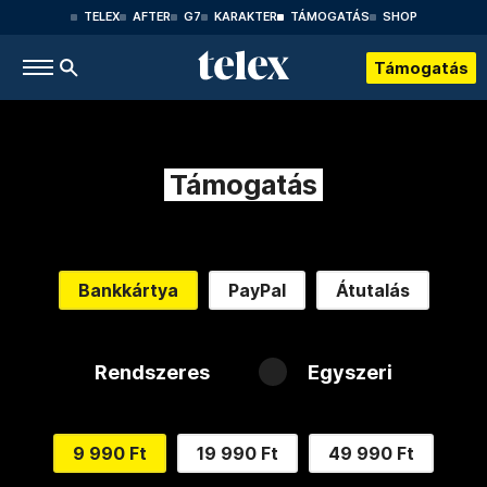
TELEX
AFTER
G7
KARAKTER
TÁMOGATÁS
SHOP
Támogatás
Támogatás
Bankkártya
PayPal
Átutalás
Rendszeres
Egyszeri
9 990 Ft
19 990 Ft
49 990 Ft