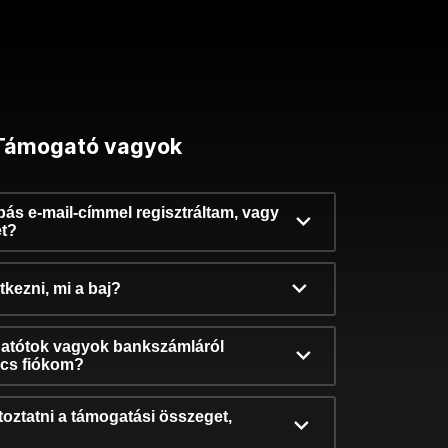
Támogató vagyok
ibás e-mail-címmel regisztráltam, vagy
et?
kezni, mi a baj?
atótok vagyok bankszámláról
incs fiókom?
oztatni a támogatási összeget,