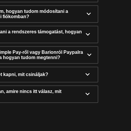
ám, hogyan tudom módosítani a
i fiókomban?
ni a rendszeres támogatást, hogyan
Simple Pay-ről vagy Barionról Paypalra
ra hogyan tudom megtenni?
t kapni, mit csináljak?
, amire nincs itt válasz, mit