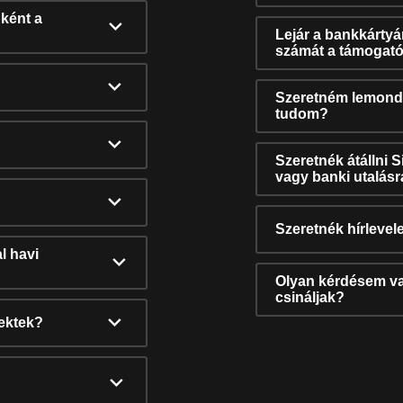
ként a
Lejár a bankkárty
számát a támogató
Szeretném lemonda
tudom?
Szeretnék átállni 
vagy banki utalás
Szeretnék hírlevele
l havi
Olyan kérdésem van
csináljak?
nektek?