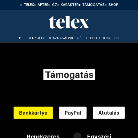
TELEX
AFTER
G7
KARAKTER
TÁMOGATÁS
SHOP
BELFÖLD
KÜLFÖLD
GAZDASÁG
VIDEÓ
ÉLET
TECHTUD
ENGLISH
Támogatás
Bankkártya
PayPal
Átutalás
Rendszeres
Egyszeri