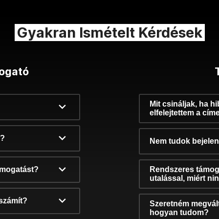
Gyakran Ismételt Kérdések
ogató
Mit csináljak, ha h
elfelejtettem a cím
k?
Nem tudok bejelent
támogatást?
Rendszeres támog
utalással, miért n
számít?
Szeretném megvált
hogyan tudom?