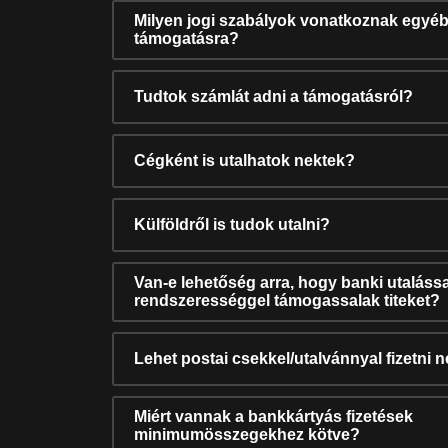
Milyen jogi szabályok vonatkoznak egyéb
támogatásra?
Tudtok számlát adni a támogatásról?
Cégként is utalhatok nektek?
Külföldről is tudok utalni?
Van-e lehetőség arra, hogy banki utalássa
rendszerességgel támogassalak titeket?
Lehet postai csekkel/utalvánnyal fizetni 
Miért vannak a bankkártyás fizetések
minimumösszegekhez kötve?