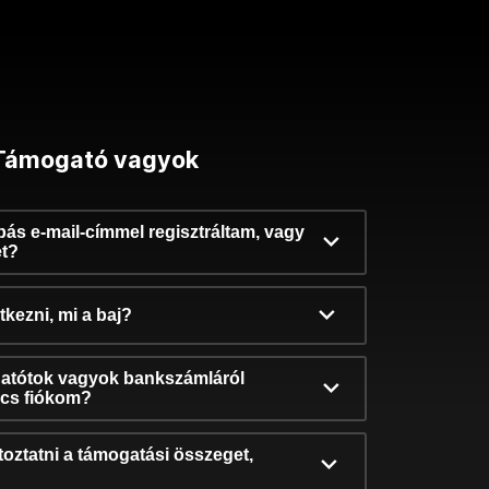
Támogató vagyok
ibás e-mail-címmel regisztráltam, vagy
et?
kezni, mi a baj?
atótok vagyok bankszámláról
incs fiókom?
oztatni a támogatási összeget,