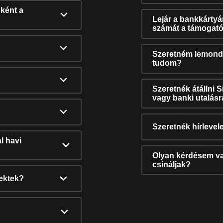
ként a
Lejár a bankkárty
számát a támogató
Szeretném lemonda
tudom?
Szeretnék átállni 
vagy banki utalás
Szeretnék hírlevele
l havi
Olyan kérdésem van
csináljak?
nektek?