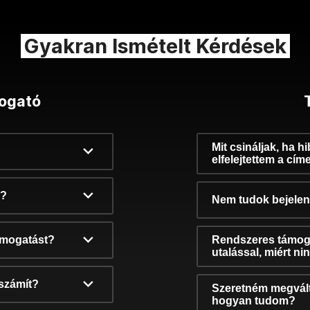
Gyakran Ismételt Kérdések
ogató
Mit csináljak, ha h
elfelejtettem a cím
k?
Nem tudok bejelent
támogatást?
Rendszeres támog
utalással, miért n
számít?
Szeretném megvált
hogyan tudom?