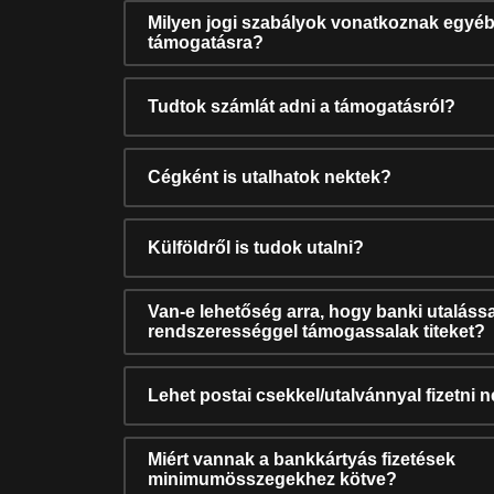
Milyen jogi szabályok vonatkoznak egyéb
támogatásra?
Tudtok számlát adni a támogatásról?
Cégként is utalhatok nektek?
Külföldről is tudok utalni?
Van-e lehetőség arra, hogy banki utalássa
rendszerességgel támogassalak titeket?
Lehet postai csekkel/utalvánnyal fizetni 
Miért vannak a bankkártyás fizetések
minimumösszegekhez kötve?