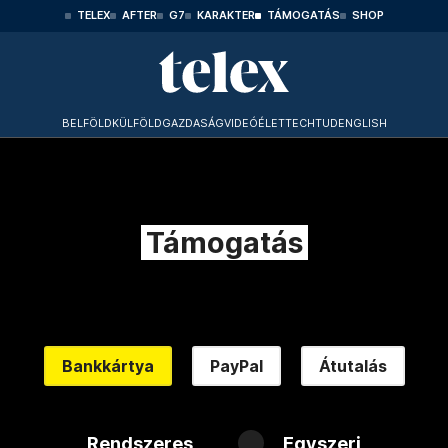
TELEX
AFTER
G7
KARAKTER
TÁMOGATÁS
SHOP
BELFÖLD
KÜLFÖLD
GAZDASÁG
VIDEÓ
ÉLET
TECHTUD
ENGLISH
Támogatás
Bankkártya
PayPal
Átutalás
Rendszeres
Egyszeri