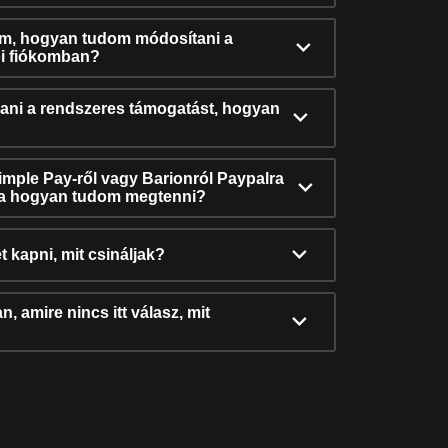
ám, hogyan tudom módosítani a
i fiókomban?
ni a rendszeres támogatást, hogyan
Simple Pay-ről vagy Barionról Paypalra
ra hogyan tudom megtenni?
t kapni, mit csináljak?
, amire nincs itt válasz, mit