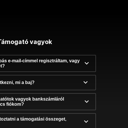
Támogató vagyok
ibás e-mail-címmel regisztráltam, vagy
et?
kezni, mi a baj?
atótok vagyok bankszámláról
incs fiókom?
oztatni a támogatási összeget,