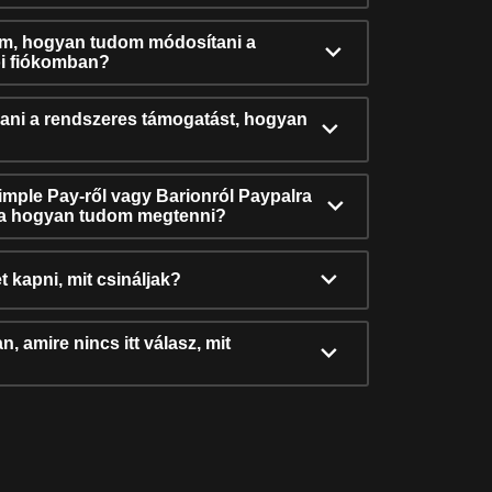
ám, hogyan tudom módosítani a
i fiókomban?
ni a rendszeres támogatást, hogyan
Simple Pay-ről vagy Barionról Paypalra
ra hogyan tudom megtenni?
t kapni, mit csináljak?
, amire nincs itt válasz, mit