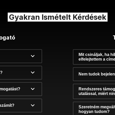
Gyakran Ismételt Kérdések
ogató
Mit csináljak, ha h
elfelejtettem a cím
k?
Nem tudok bejelent
támogatást?
Rendszeres támog
utalással, miért n
számít?
Szeretném megvált
hogyan tudom?