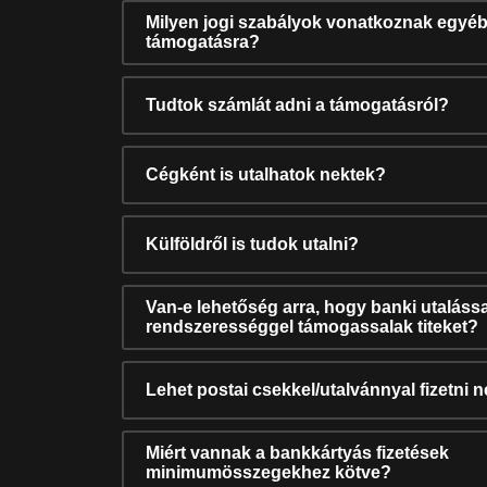
Milyen jogi szabályok vonatkoznak egyéb
támogatásra?
Tudtok számlát adni a támogatásról?
Cégként is utalhatok nektek?
Külföldről is tudok utalni?
Van-e lehetőség arra, hogy banki utalássa
rendszerességgel támogassalak titeket?
Lehet postai csekkel/utalvánnyal fizetni 
Miért vannak a bankkártyás fizetések
minimumösszegekhez kötve?