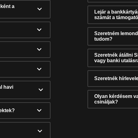
ként a
Lejár a bankkárty
számát a támogató
Szeretném lemonda
tudom?
Szeretnék átállni 
vagy banki utalás
Szeretnék hírlevele
l havi
Olyan kérdésem van
csináljak?
nektek?