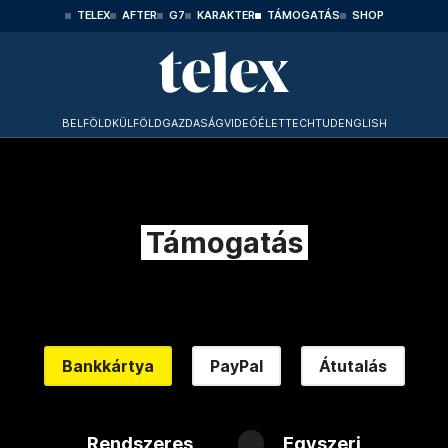
TELEX
AFTER
G7
KARAKTER
TÁMOGATÁS
SHOP
BELFÖLD
KÜLFÖLD
GAZDASÁG
VIDEÓ
ÉLET
TECHTUD
ENGLISH
Támogatás
Bankkártya
PayPal
Átutalás
Rendszeres
Egyszeri