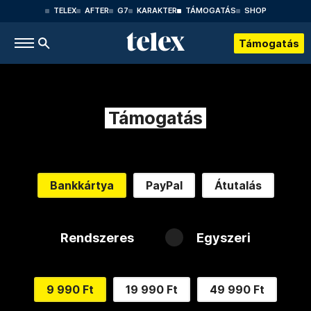
TELEX
AFTER
G7
KARAKTER
TÁMOGATÁS
SHOP
Támogatás
Támogatás
Bankkártya
PayPal
Átutalás
Rendszeres
Egyszeri
9 990 Ft
19 990 Ft
49 990 Ft