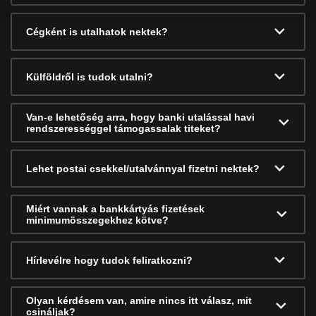
Cégként is utalhatok nektek?
Külföldről is tudok utalni?
Van-e lehetőség arra, hogy banki utalással havi
rendszerességgel támogassalak titeket?
Lehet postai csekkel/utalvánnyal fizetni nektek?
Miért vannak a bankkártyás fizetések
minimumösszegekhez kötve?
Hírlevélre hogy tudok feliratkozni?
Olyan kérdésem van, amire nincs itt válasz, mit
csináljak?