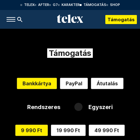
TELEX
AFTER
G7
KARAKTER
TÁMOGATÁS
SHOP
Támogatás
Támogatás
Bankkártya
PayPal
Átutalás
Rendszeres
Egyszeri
9 990 Ft
19 990 Ft
49 990 Ft