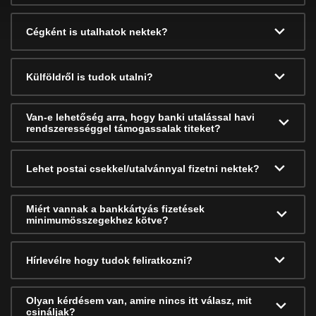
Cégként is utalhatok nektek?
Külföldről is tudok utalni?
Van-e lehetőség arra, hogy banki utalással havi
rendszerességgel támogassalak titeket?
Lehet postai csekkel/utalvánnyal fizetni nektek?
Miért vannak a bankkártyás fizetések
minimumösszegekhez kötve?
Hírlevélre hogy tudok feliratkozni?
Olyan kérdésem van, amire nincs itt válasz, mit
csináljak?