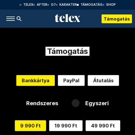
TELEX
AFTER
G7
KARAKTER
TÁMOGATÁS
SHOP
Támogatás
Támogatás
Bankkártya
PayPal
Átutalás
Rendszeres
Egyszeri
9 990 Ft
19 990 Ft
49 990 Ft