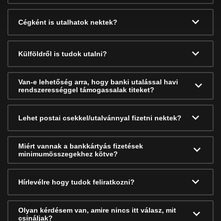
Cégként is utalhatok nektek?
Külföldről is tudok utalni?
Van-e lehetőség arra, hogy banki utalással havi
rendszerességgel támogassalak titeket?
Lehet postai csekkel/utalvánnyal fizetni nektek?
Miért vannak a bankkártyás fizetések
minimumösszegekhez kötve?
Hírlevélre hogy tudok feliratkozni?
Olyan kérdésem van, amire nincs itt válasz, mit
csináljak?