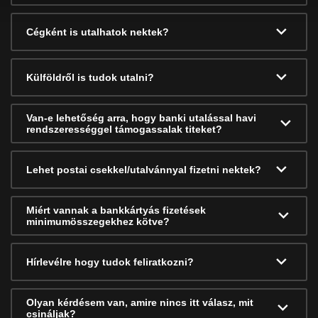
Cégként is utalhatok nektek?
Külföldről is tudok utalni?
Van-e lehetőség arra, hogy banki utalással havi
rendszerességgel támogassalak titeket?
Lehet postai csekkel/utalvánnyal fizetni nektek?
Miért vannak a bankkártyás fizetések
minimumösszegekhez kötve?
Hírlevélre hogy tudok feliratkozni?
Olyan kérdésem van, amire nincs itt válasz, mit
csináljak?