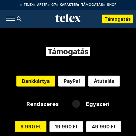
TELEX
AFTER
G7
KARAKTER
TÁMOGATÁS
SHOP
Támogatás
Támogatás
Bankkártya
PayPal
Átutalás
Rendszeres
Egyszeri
9 990 Ft
19 990 Ft
49 990 Ft