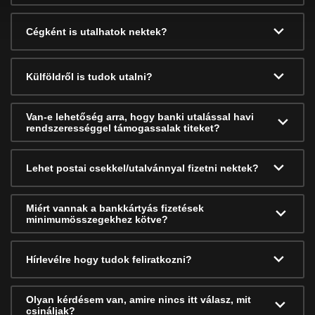
Cégként is utalhatok nektek?
Külföldről is tudok utalni?
Van-e lehetőség arra, hogy banki utalással havi
rendszerességgel támogassalak titeket?
Lehet postai csekkel/utalvánnyal fizetni nektek?
Miért vannak a bankkártyás fizetések
minimumösszegekhez kötve?
Hírlevélre hogy tudok feliratkozni?
Olyan kérdésem van, amire nincs itt válasz, mit
csináljak?