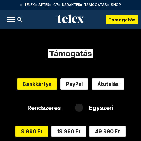
TELEX
AFTER
G7
KARAKTER
TÁMOGATÁS
SHOP
Támogatás
Támogatás
Bankkártya
PayPal
Átutalás
Rendszeres
Egyszeri
9 990 Ft
19 990 Ft
49 990 Ft