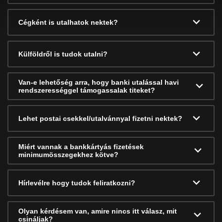
Cégként is utalhatok nektek?
Külföldről is tudok utalni?
Van-e lehetőség arra, hogy banki utalással havi
rendszerességgel támogassalak titeket?
Lehet postai csekkel/utalvánnyal fizetni nektek?
Miért vannak a bankkártyás fizetések
minimumösszegekhez kötve?
Hírlevélre hogy tudok feliratkozni?
Olyan kérdésem van, amire nincs itt válasz, mit
csináljak?