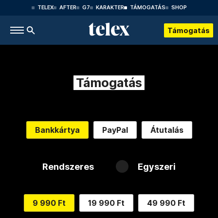
TELEX
AFTER
G7
KARAKTER
TÁMOGATÁS
SHOP
Támogatás
Támogatás
Bankkártya
PayPal
Átutalás
Rendszeres
Egyszeri
9 990 Ft
19 990 Ft
49 990 Ft