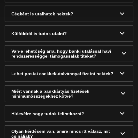
Cégként is utalhatok nektek?
Külföldről is tudok utalni?
Van-e lehetőség arra, hogy banki utalással havi
rendszerességgel támogassalak titeket?
Lehet postai csekkel/utalvánnyal fizetni nektek?
Miért vannak a bankkártyás fizetések
minimumösszegekhez kötve?
Hírlevélre hogy tudok feliratkozni?
Olyan kérdésem van, amire nincs itt válasz, mit
csináljak?