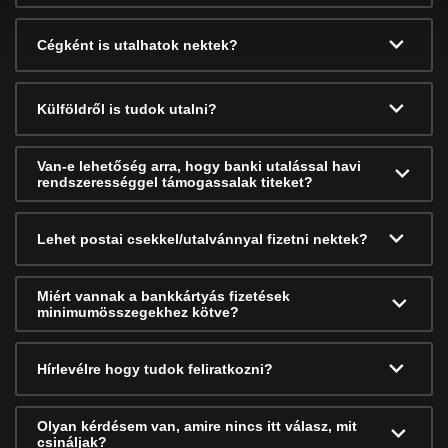
Cégként is utalhatok nektek?
Külföldről is tudok utalni?
Van-e lehetőség arra, hogy banki utalással havi
rendszerességgel támogassalak titeket?
Lehet postai csekkel/utalvánnyal fizetni nektek?
Miért vannak a bankkártyás fizetések
minimumösszegekhez kötve?
Hírlevélre hogy tudok feliratkozni?
Olyan kérdésem van, amire nincs itt válasz, mit
csináljak?