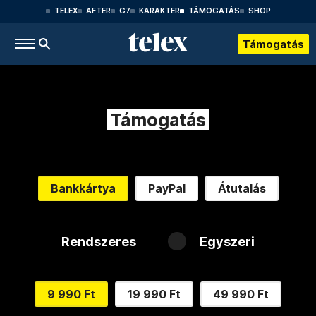
TELEX
AFTER
G7
KARAKTER
TÁMOGATÁS
SHOP
Támogatás
Támogatás
Bankkártya
PayPal
Átutalás
Rendszeres
Egyszeri
9 990 Ft
19 990 Ft
49 990 Ft