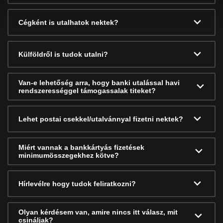
Cégként is utalhatok nektek?
Külföldről is tudok utalni?
Van-e lehetőség arra, hogy banki utalással havi
rendszerességgel támogassalak titeket?
Lehet postai csekkel/utalvánnyal fizetni nektek?
Miért vannak a bankkártyás fizetések
minimumösszegekhez kötve?
Hírlevélre hogy tudok feliratkozni?
Olyan kérdésem van, amire nincs itt válasz, mit
csináljak?