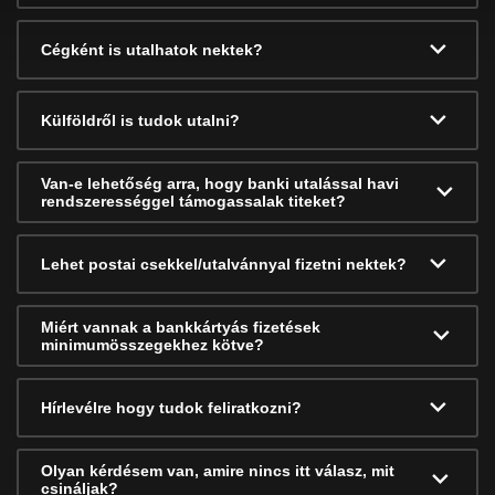
Cégként is utalhatok nektek?
Külföldről is tudok utalni?
Van-e lehetőség arra, hogy banki utalással havi
rendszerességgel támogassalak titeket?
Lehet postai csekkel/utalvánnyal fizetni nektek?
Miért vannak a bankkártyás fizetések
minimumösszegekhez kötve?
Hírlevélre hogy tudok feliratkozni?
Olyan kérdésem van, amire nincs itt válasz, mit
csináljak?