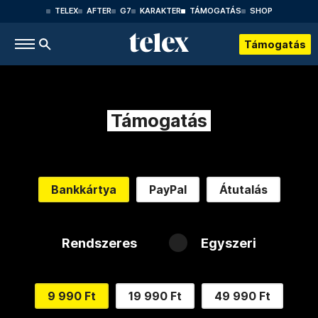
TELEX
AFTER
G7
KARAKTER
TÁMOGATÁS
SHOP
Támogatás
Támogatás
Bankkártya
PayPal
Átutalás
Rendszeres
Egyszeri
9 990 Ft
19 990 Ft
49 990 Ft