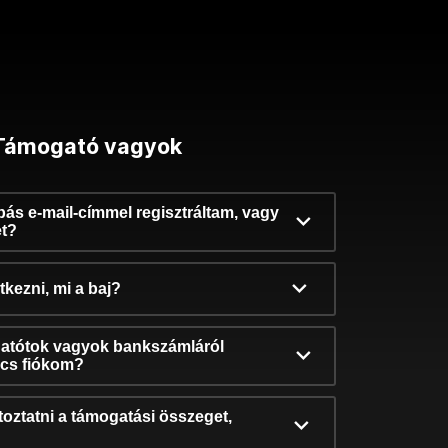
Támogató vagyok
ibás e-mail-címmel regisztráltam, vagy
et?
kezni, mi a baj?
atótok vagyok bankszámláról
incs fiókom?
oztatni a támogatási összeget,