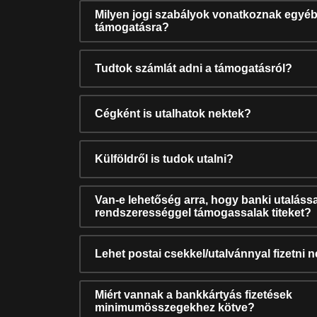
Milyen jogi szabályok vonatkoznak egyéb
támogatásra?
Tudtok számlát adni a támogatásról?
Cégként is utalhatok nektek?
Külföldről is tudok utalni?
Van-e lehetőség arra, hogy banki utalássa
rendszerességgel támogassalak titeket?
Lehet postai csekkel/utalvánnyal fizetni 
Miért vannak a bankkártyás fizetések
minimumösszegekhez kötve?