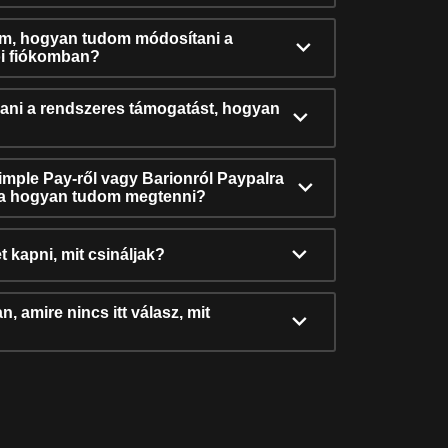
ám, hogyan tudom módosítani a
i fiókomban?
ni a rendszeres támogatást, hogyan
Simple Pay-ről vagy Barionról Paypalra
ra hogyan tudom megtenni?
t kapni, mit csináljak?
, amire nincs itt válasz, mit