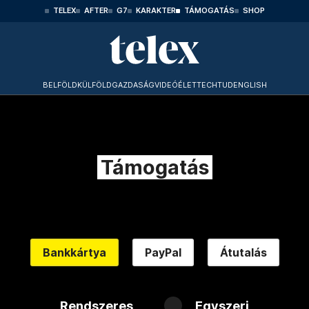
TELEX
AFTER
G7
KARAKTER
TÁMOGATÁS
SHOP
BELFÖLD
KÜLFÖLD
GAZDASÁG
VIDEÓ
ÉLET
TECHTUD
ENGLISH
Támogatás
Bankkártya
PayPal
Átutalás
Rendszeres
Egyszeri