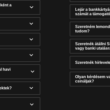
ként a
Lejár a bankkárty
számát a támogató
Szeretném lemonda
tudom?
Szeretnék átállni 
vagy banki utalás
Szeretnék hírlevele
l havi
Olyan kérdésem van
csináljak?
nektek?