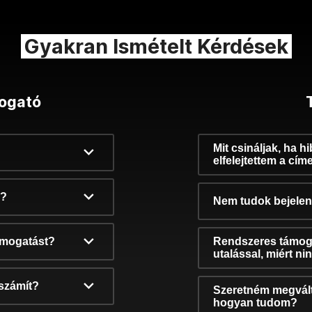
Gyakran Ismételt Kérdések
ogató
Mit csináljak, ha h
elfelejtettem a cím
k?
Nem tudok bejelent
támogatást?
Rendszeres támog
utalással, miért n
számít?
Szeretném megvált
hogyan tudom?