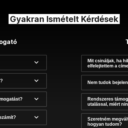
Gyakran Ismételt Kérdések
ogató
Mit csináljak, ha h
elfelejtettem a cím
k?
Nem tudok bejelent
támogatást?
Rendszeres támog
utalással, miért n
számít?
Szeretném megvált
hogyan tudom?