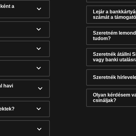
ként a
Lejár a bankkárty
számát a támogató
Szeretném lemonda
tudom?
Szeretnék átállni 
vagy banki utalás
Szeretnék hírlevele
l havi
Olyan kérdésem van
csináljak?
nektek?