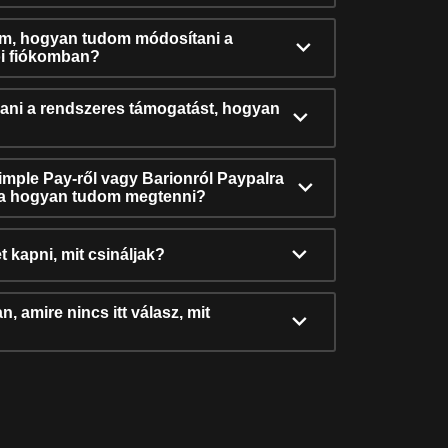
ám, hogyan tudom módosítani a
i fiókomban?
ni a rendszeres támogatást, hogyan
Simple Pay-ről vagy Barionról Paypalra
ra hogyan tudom megtenni?
t kapni, mit csináljak?
, amire nincs itt válasz, mit