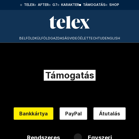
TELEX
AFTER
G7
KARAKTER
TÁMOGATÁS
SHOP
BELFÖLD
KÜLFÖLD
GAZDASÁG
VIDEÓ
ÉLET
TECHTUD
ENGLISH
Támogatás
Bankkártya
PayPal
Átutalás
Rendszeres
Egyszeri