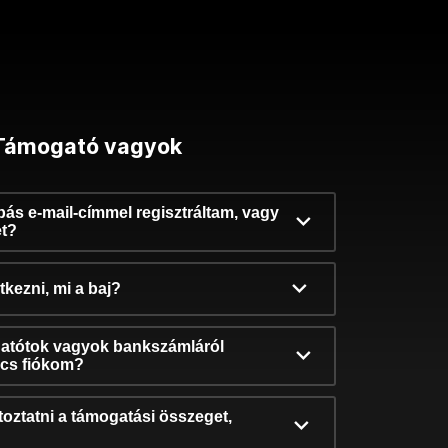
Támogató vagyok
ibás e-mail-címmel regisztráltam, vagy
et?
kezni, mi a baj?
atótok vagyok bankszámláról
incs fiókom?
oztatni a támogatási összeget,