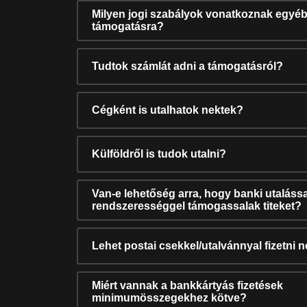
Milyen jogi szabályok vonatkoznak egyéb
támogatásra?
Tudtok számlát adni a támogatásról?
Cégként is utalhatok nektek?
Külföldről is tudok utalni?
Van-e lehetőség arra, hogy banki utalássa
rendszerességgel támogassalak titeket?
Lehet postai csekkel/utalvánnyal fizetni 
Miért vannak a bankkártyás fizetések
minimumösszegekhez kötve?