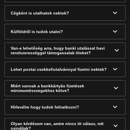
Cégként is utalhatok nektek?
Külföldről is tudok utalni?
Van-e lehetőség arra, hogy banki utalással havi
rendszerességgel támogassalak titeket?
Lehet postai csekkel/utalvánnyal fizetni nektek?
Miért vannak a bankkártyás fizetések
minimumösszegekhez kötve?
Hírlevélre hogy tudok feliratkozni?
Olyan kérdésem van, amire nincs itt válasz, mit
csináljak?