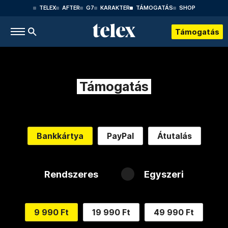
TELEX
AFTER
G7
KARAKTER
TÁMOGATÁS
SHOP
Támogatás
Támogatás
Bankkártya
PayPal
Átutalás
Rendszeres
Egyszeri
9 990 Ft
19 990 Ft
49 990 Ft