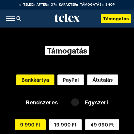
TELEX
AFTER
G7
KARAKTER
TÁMOGATÁS
SHOP
Támogatás
Támogatás
Bankkártya
PayPal
Átutalás
Rendszeres
Egyszeri
9 990 Ft
19 990 Ft
49 990 Ft