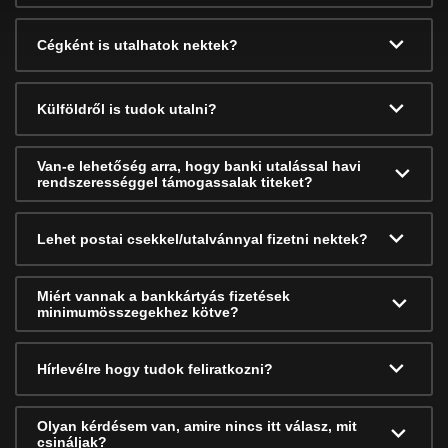
Cégként is utalhatok nektek?
Külföldről is tudok utalni?
Van-e lehetőség arra, hogy banki utalással havi
rendszerességgel támogassalak titeket?
Lehet postai csekkel/utalvánnyal fizetni nektek?
Miért vannak a bankkártyás fizetések
minimumösszegekhez kötve?
Hírlevélre hogy tudok feliratkozni?
Olyan kérdésem van, amire nincs itt válasz, mit
csináljak?