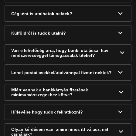
Cégként is utalhatok nektek?
Külföldről is tudok utalni?
Van-e lehetőség arra, hogy banki utalással havi
rendszerességgel támogassalak titeket?
Lehet postai csekkel/utalvánnyal fizetni nektek?
Miért vannak a bankkártyás fizetések
minimumösszegekhez kötve?
Hírlevélre hogy tudok feliratkozni?
Olyan kérdésem van, amire nincs itt válasz, mit
csináljak?