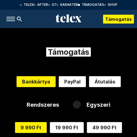
TELEX
AFTER
G7
KARAKTER
TÁMOGATÁS
SHOP
Támogatás
Támogatás
Bankkártya
PayPal
Átutalás
Rendszeres
Egyszeri
9 990 Ft
19 990 Ft
49 990 Ft