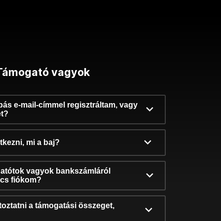
Támogató vagyok
ibás e-mail-címmel regisztráltam, vagy
et?
kezni, mi a baj?
atótok vagyok bankszámláról
incs fiókom?
oztatni a támogatási összeget,