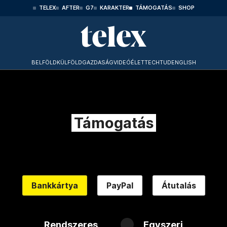
TELEX
AFTER
G7
KARAKTER
TÁMOGATÁS
SHOP
BELFÖLD
KÜLFÖLD
GAZDASÁG
VIDEÓ
ÉLET
TECHTUD
ENGLISH
Támogatás
Bankkártya
PayPal
Átutalás
Rendszeres
Egyszeri