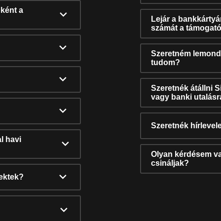
ként a
Lejár a bankkárty
számát a támogató
Szeretném lemonda
tudom?
Szeretnék átállni 
vagy banki utalás
Szeretnék hírlevele
l havi
Olyan kérdésem van
csináljak?
nektek?