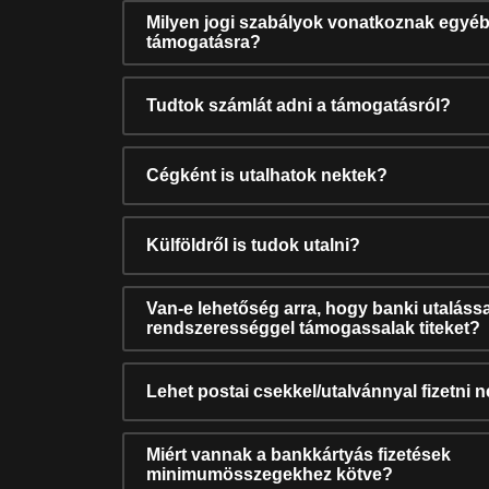
Milyen jogi szabályok vonatkoznak egyéb
támogatásra?
Tudtok számlát adni a támogatásról?
Cégként is utalhatok nektek?
Külföldről is tudok utalni?
Van-e lehetőség arra, hogy banki utalássa
rendszerességgel támogassalak titeket?
Lehet postai csekkel/utalvánnyal fizetni 
Miért vannak a bankkártyás fizetések
minimumösszegekhez kötve?