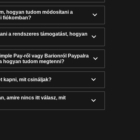
ám, hogyan tudom módosítani a
i fiókomban?
ni a rendszeres támogatást, hogyan
Simple Pay-ről vagy Barionról Paypalra
ra hogyan tudom megtenni?
t kapni, mit csináljak?
, amire nincs itt válasz, mit