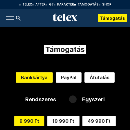
TELEX
AFTER
G7
KARAKTER
TÁMOGATÁS
SHOP
Támogatás
Támogatás
Bankkártya
PayPal
Átutalás
Rendszeres
Egyszeri
9 990 Ft
19 990 Ft
49 990 Ft