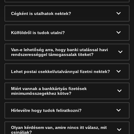
Cégként is utalhatok nektek?
Külföldről is tudok utalni?
Van-e lehetőség arra, hogy banki utalással havi
rendszerességgel támogassalak titeket?
Lehet postai csekkel/utalvánnyal fizetni nektek?
Miért vannak a bankkártyás fizetések
minimumösszegekhez kötve?
Hírlevélre hogy tudok feliratkozni?
Olyan kérdésem van, amire nincs itt válasz, mit
csináljak?