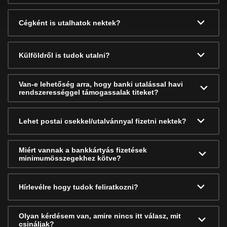
Cégként is utalhatok nektek?
Külföldről is tudok utalni?
Van-e lehetőség arra, hogy banki utalással havi
rendszerességgel támogassalak titeket?
Lehet postai csekkel/utalvánnyal fizetni nektek?
Miért vannak a bankkártyás fizetések
minimumösszegekhez kötve?
Hírlevélre hogy tudok feliratkozni?
Olyan kérdésem van, amire nincs itt válasz, mit
csináljak?