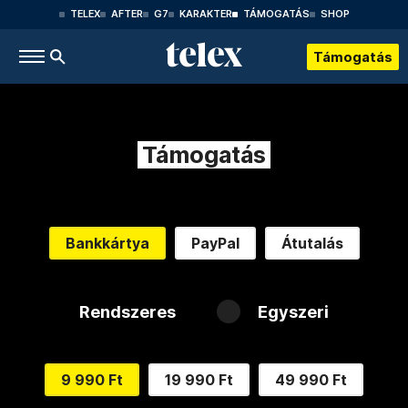
TELEX
AFTER
G7
KARAKTER
TÁMOGATÁS
SHOP
Támogatás
Támogatás
Bankkártya
PayPal
Átutalás
Rendszeres
Egyszeri
9 990 Ft
19 990 Ft
49 990 Ft