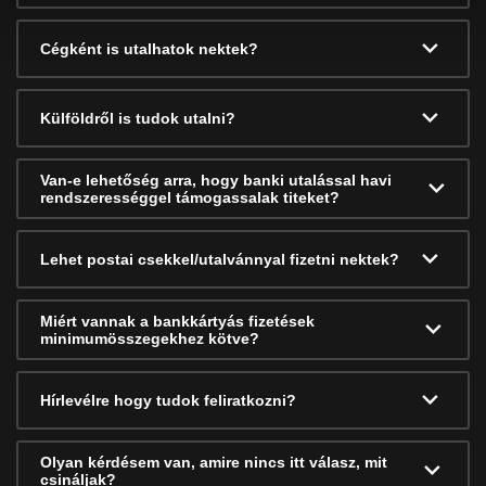
Cégként is utalhatok nektek?
Külföldről is tudok utalni?
Van-e lehetőség arra, hogy banki utalással havi
rendszerességgel támogassalak titeket?
Lehet postai csekkel/utalvánnyal fizetni nektek?
Miért vannak a bankkártyás fizetések
minimumösszegekhez kötve?
Hírlevélre hogy tudok feliratkozni?
Olyan kérdésem van, amire nincs itt válasz, mit
csináljak?