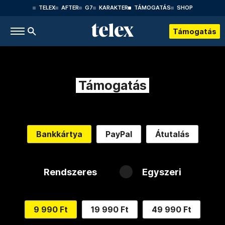
TELEX
AFTER
G7
KARAKTER
TÁMOGATÁS
SHOP
Támogatás
Támogatás
Bankkártya
PayPal
Átutalás
Rendszeres
Egyszeri
9 990 Ft
19 990 Ft
49 990 Ft