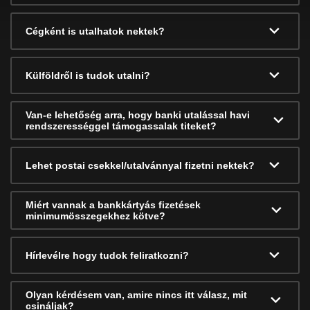
Cégként is utalhatok nektek?
Külföldről is tudok utalni?
Van-e lehetőség arra, hogy banki utalással havi
rendszerességgel támogassalak titeket?
Lehet postai csekkel/utalvánnyal fizetni nektek?
Miért vannak a bankkártyás fizetések
minimumösszegekhez kötve?
Hírlevélre hogy tudok feliratkozni?
Olyan kérdésem van, amire nincs itt válasz, mit
csináljak?