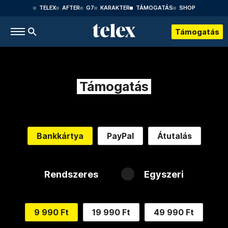
TELEX
AFTER
G7
KARAKTER
TÁMOGATÁS
SHOP
Támogatás
Támogatás
Bankkártya
PayPal
Átutalás
Rendszeres
Egyszeri
9 990 Ft
19 990 Ft
49 990 Ft