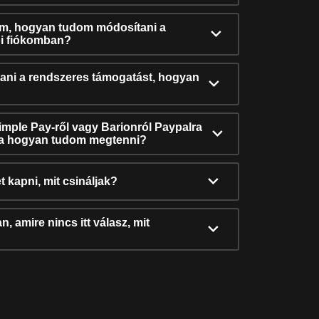
ám, hogyan tudom módosítani a
i fiókomban?
ni a rendszeres támogatást, hogyan
Simple Pay-ről vagy Barionról Paypalra
ra hogyan tudom megtenni?
t kapni, mit csináljak?
, amire nincs itt válasz, mit