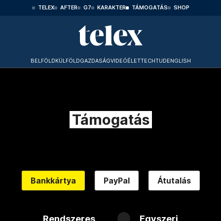
TELEX
AFTER
G7
KARAKTER
TÁMOGATÁS
SHOP
BELFÖLD
KÜLFÖLD
GAZDASÁG
VIDEÓ
ÉLET
TECHTUD
ENGLISH
Támogatás
Bankkártya
PayPal
Átutalás
Rendszeres
Egyszeri