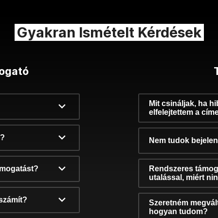
Gyakran Ismételt Kérdések
ogató
Mit csináljak, ha h
elfelejtettem a cím
k?
Nem tudok bejelent
támogatást?
Rendszeres támog
utalással, miért n
számít?
Szeretném megvált
hogyan tudom?