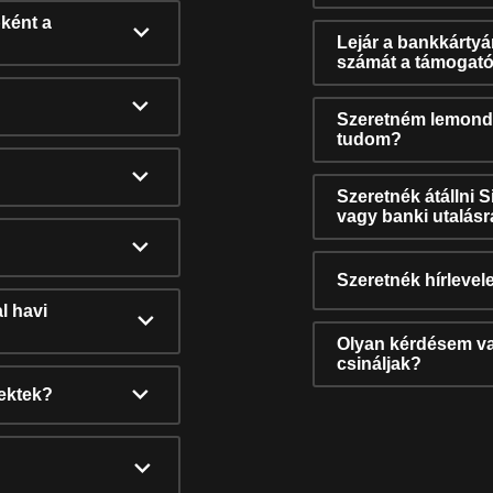
ként a
Lejár a bankkárty
számát a támogató
Szeretném lemonda
tudom?
Szeretnék átállni 
vagy banki utalás
Szeretnék hírlevele
l havi
Olyan kérdésem van
csináljak?
nektek?