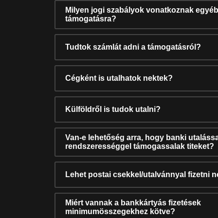
Milyen jogi szabályok vonatkoznak egyéb
támogatásra?
Tudtok számlát adni a támogatásról?
Cégként is utalhatok nektek?
Külföldről is tudok utalni?
Van-e lehetőség arra, hogy banki utalássa
rendszerességgel támogassalak titeket?
Lehet postai csekkel/utalvánnyal fizetni 
Miért vannak a bankkártyás fizetések
minimumösszegekhez kötve?