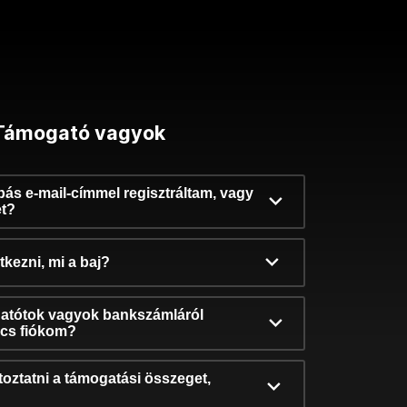
Támogató vagyok
ibás e-mail-címmel regisztráltam, vagy
et?
kezni, mi a baj?
atótok vagyok bankszámláról
incs fiókom?
oztatni a támogatási összeget,