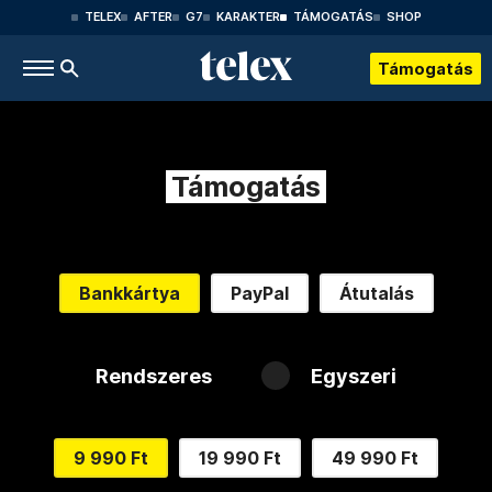
TELEX
AFTER
G7
KARAKTER
TÁMOGATÁS
SHOP
Támogatás
Támogatás
Bankkártya
PayPal
Átutalás
Rendszeres
Egyszeri
9 990 Ft
19 990 Ft
49 990 Ft