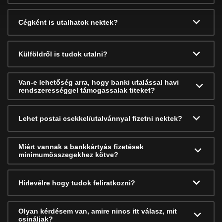
Cégként is utalhatok nektek?
Külföldről is tudok utalni?
Van-e lehetőség arra, hogy banki utalással havi
rendszerességgel támogassalak titeket?
Lehet postai csekkel/utalvánnyal fizetni nektek?
Miért vannak a bankkártyás fizetések
minimumösszegekhez kötve?
Hírlevélre hogy tudok feliratkozni?
Olyan kérdésem van, amire nincs itt válasz, mit
csináljak?