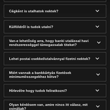
Cégként is utalhatok nektek?
Külföldről is tudok utalni?
Van-e lehetőség arra, hogy banki utalással havi
rendszerességgel támogassalak titeket?
Lehet postai csekkel/utalvánnyal fizetni nektek?
Miért vannak a bankkártyás fizetések
minimumösszegekhez kötve?
Hírlevélre hogy tudok feliratkozni?
Olyan kérdésem van, amire nincs itt válasz, mit
csináljak?