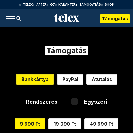
TELEX
AFTER
G7
KARAKTER
TÁMOGATÁS
SHOP
Támogatás
Támogatás
Bankkártya
PayPal
Átutalás
Rendszeres
Egyszeri
9 990 Ft
19 990 Ft
49 990 Ft