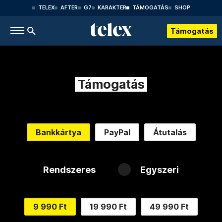
TELEX
AFTER
G7
KARAKTER
TÁMOGATÁS
SHOP
Támogatás
Támogatás
Bankkártya
PayPal
Átutalás
Rendszeres
Egyszeri
9 990 Ft
19 990 Ft
49 990 Ft