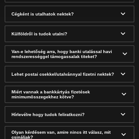
Cégként is utalhatok nektek?
Külföldről is tudok utalni?
Van-e lehetőség arra, hogy banki utalással havi
rendszerességgel támogassalak titeket?
Lehet postai csekkel/utalvánnyal fizetni nektek?
Miért vannak a bankkártyás fizetések
minimumösszegekhez kötve?
Hírlevélre hogy tudok feliratkozni?
Olyan kérdésem van, amire nincs itt válasz, mit
csináljak?