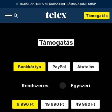
TELEX
AFTER
G7
KARAKTER
TÁMOGATÁS
SHOP
Támogatás
Támogatás
Bankkártya
PayPal
Átutalás
Rendszeres
Egyszeri
9 990 Ft
19 990 Ft
49 990 Ft