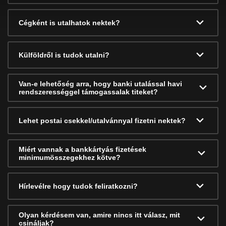
Cégként is utalhatok nektek?
Külföldről is tudok utalni?
Van-e lehetőség arra, hogy banki utalással havi
rendszerességgel támogassalak titeket?
Lehet postai csekkel/utalvánnyal fizetni nektek?
Miért vannak a bankkártyás fizetések
minimumösszegekhez kötve?
Hírlevélre hogy tudok feliratkozni?
Olyan kérdésem van, amire nincs itt válasz, mit
csináljak?