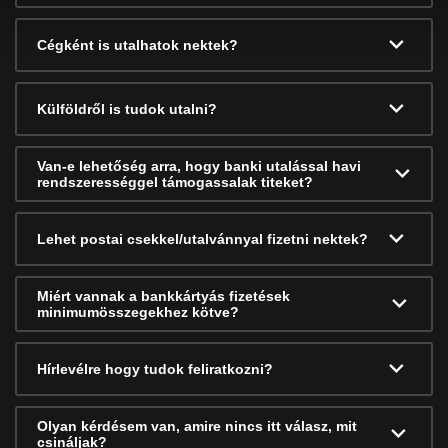
Cégként is utalhatok nektek?
Külföldről is tudok utalni?
Van-e lehetőség arra, hogy banki utalással havi
rendszerességgel támogassalak titeket?
Lehet postai csekkel/utalvánnyal fizetni nektek?
Miért vannak a bankkártyás fizetések
minimumösszegekhez kötve?
Hírlevélre hogy tudok feliratkozni?
Olyan kérdésem van, amire nincs itt válasz, mit
csináljak?