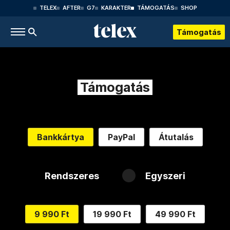
TELEX
AFTER
G7
KARAKTER
TÁMOGATÁS
SHOP
Támogatás
Támogatás
Bankkártya
PayPal
Átutalás
Rendszeres
Egyszeri
9 990 Ft
19 990 Ft
49 990 Ft