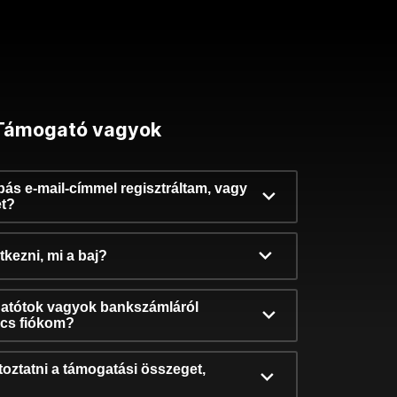
Támogató vagyok
ibás e-mail-címmel regisztráltam, vagy
et?
kezni, mi a baj?
atótok vagyok bankszámláról
incs fiókom?
oztatni a támogatási összeget,