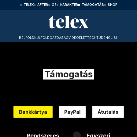
TELEX
AFTER
G7
KARAKTER
TÁMOGATÁS
SHOP
BELFÖLD
KÜLFÖLD
GAZDASÁG
VIDEÓ
ÉLET
TECHTUD
ENGLISH
Támogatás
Bankkártya
PayPal
Átutalás
Rendszeres
Egyszeri