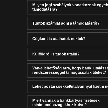
Milyen jogi szabályok vonatkoznak egyéb
támogatásra?
Tudtok számlát adni a támogatásról?
Cégként is utalhatok nektek?
Külföldről is tudok utalni?
Van-e lehetőség arra, hogy banki utalássa
rendszerességgel támogassalak titeket?
Lehet postai csekkel/utalvánnyal fizetni 
Miért vannak a bankkártyás fizetések
minimumösszegekhez kötve?