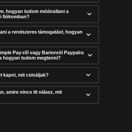
ám, hogyan tudom módosítani a
i fiókomban?
ni a rendszeres támogatást, hogyan
Simple Pay-ről vagy Barionról Paypalra
ra hogyan tudom megtenni?
t kapni, mit csináljak?
, amire nincs itt válasz, mit