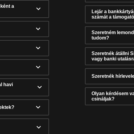
ként a
Lejár a bankkárty
számát a támogató
Szeretném lemonda
tudom?
Szeretnék átállni 
vagy banki utalás
Szeretnék hírlevele
l havi
Olyan kérdésem van
csináljak?
nektek?