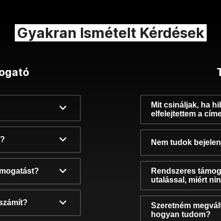
Gyakran Ismételt Kérdések
ogató
Mit csináljak, ha h
elfelejtettem a cím
k?
Nem tudok bejelent
támogatást?
Rendszeres támog
utalással, miért n
számít?
Szeretném megvált
hogyan tudom?