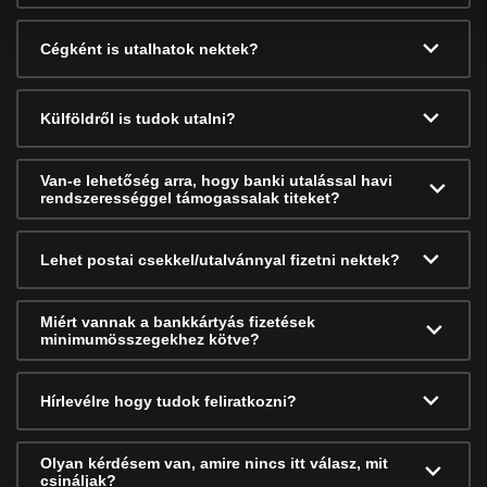
Cégként is utalhatok nektek?
Külföldről is tudok utalni?
Van-e lehetőség arra, hogy banki utalással havi
rendszerességgel támogassalak titeket?
Lehet postai csekkel/utalvánnyal fizetni nektek?
Miért vannak a bankkártyás fizetések
minimumösszegekhez kötve?
Hírlevélre hogy tudok feliratkozni?
Olyan kérdésem van, amire nincs itt válasz, mit
csináljak?