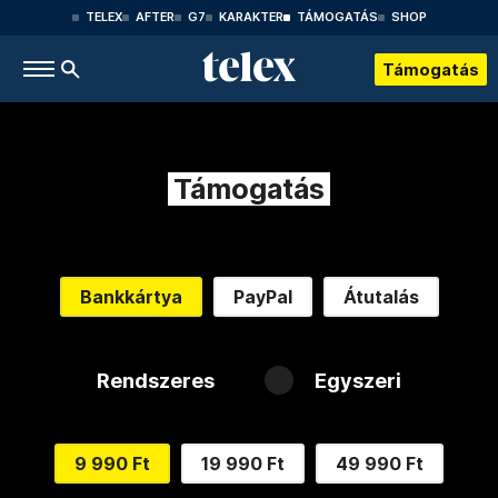
TELEX
AFTER
G7
KARAKTER
TÁMOGATÁS
SHOP
Támogatás
Támogatás
Bankkártya
PayPal
Átutalás
Rendszeres
Egyszeri
9 990 Ft
19 990 Ft
49 990 Ft