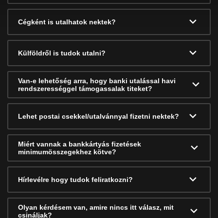
Cégként is utalhatok nektek?
Külföldről is tudok utalni?
Van-e lehetőség arra, hogy banki utalással havi
rendszerességgel támogassalak titeket?
Lehet postai csekkel/utalvánnyal fizetni nektek?
Miért vannak a bankkártyás fizetések
minimumösszegekhez kötve?
Hírlevélre hogy tudok feliratkozni?
Olyan kérdésem van, amire nincs itt válasz, mit
csináljak?