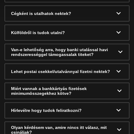
Cégként is utalhatok nektek?
Külföldről is tudok utalni?
Van-e lehetőség arra, hogy banki utalással havi
rendszerességgel támogassalak titeket?
Lehet postai csekkel/utalvánnyal fizetni nektek?
Miért vannak a bankkártyás fizetések
minimumösszegekhez kötve?
Hírlevélre hogy tudok feliratkozni?
Olyan kérdésem van, amire nincs itt válasz, mit
csináljak?