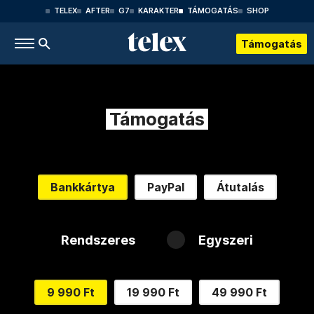
TELEX
AFTER
G7
KARAKTER
TÁMOGATÁS
SHOP
Támogatás
Támogatás
Bankkártya
PayPal
Átutalás
Rendszeres
Egyszeri
9 990 Ft
19 990 Ft
49 990 Ft