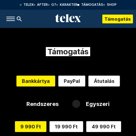
TELEX
AFTER
G7
KARAKTER
TÁMOGATÁS
SHOP
Támogatás
Támogatás
Bankkártya
PayPal
Átutalás
Rendszeres
Egyszeri
9 990 Ft
19 990 Ft
49 990 Ft