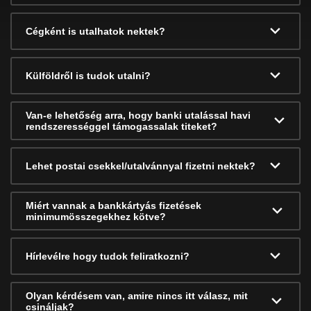
Cégként is utalhatok nektek?
Külföldről is tudok utalni?
Van-e lehetőség arra, hogy banki utalással havi
rendszerességgel támogassalak titeket?
Lehet postai csekkel/utalvánnyal fizetni nektek?
Miért vannak a bankkártyás fizetések
minimumösszegekhez kötve?
Hírlevélre hogy tudok feliratkozni?
Olyan kérdésem van, amire nincs itt válasz, mit
csináljak?