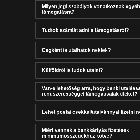
Milyen jogi szabályok vonatkoznak egyéb
támogatásra?
Tudtok számlát adni a támogatásról?
Cégként is utalhatok nektek?
Külföldről is tudok utalni?
Van-e lehetőség arra, hogy banki utalássa
rendszerességgel támogassalak titeket?
Lehet postai csekkel/utalvánnyal fizetni 
Miért vannak a bankkártyás fizetések
minimumösszegekhez kötve?