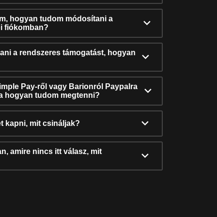
ám, hogyan tudom módosítani a
i fiókomban?
ni a rendszeres támogatást, hogyan
Simple Pay-ről vagy Barionról Paypalra
ra hogyan tudom megtenni?
t kapni, mit csináljak?
, amire nincs itt válasz, mit