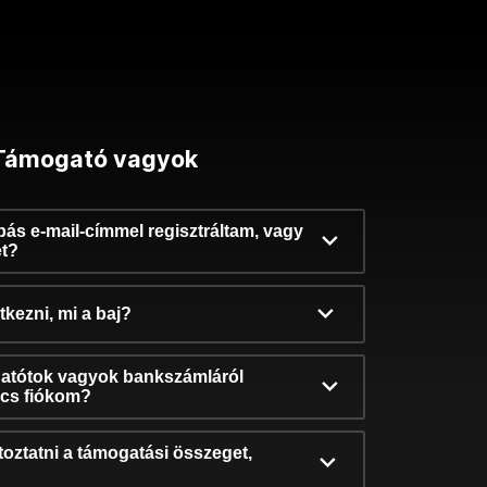
Támogató vagyok
ibás e-mail-címmel regisztráltam, vagy
et?
kezni, mi a baj?
atótok vagyok bankszámláról
incs fiókom?
oztatni a támogatási összeget,