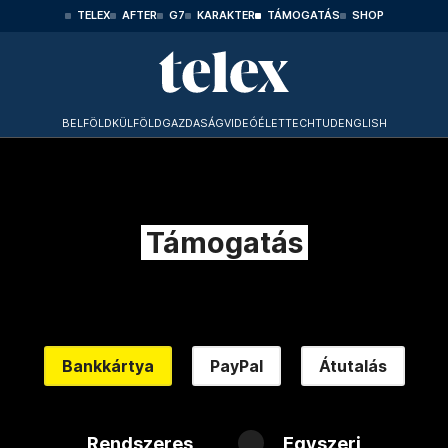
TELEX
AFTER
G7
KARAKTER
TÁMOGATÁS
SHOP
BELFÖLD
KÜLFÖLD
GAZDASÁG
VIDEÓ
ÉLET
TECHTUD
ENGLISH
Támogatás
Bankkártya
PayPal
Átutalás
Rendszeres
Egyszeri