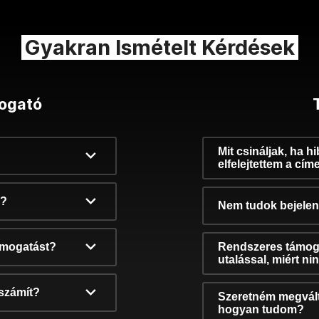
Gyakran Ismételt Kérdések
ogató
Mit csináljak, ha h
elfelejtettem a cím
k?
Nem tudok bejelent
támogatást?
Rendszeres támog
utalással, miért n
számít?
Szeretném megvált
hogyan tudom?