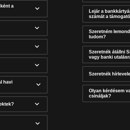
ként a
Lejár a bankkárty
számát a támogató
Szeretném lemonda
tudom?
Szeretnék átállni 
vagy banki utalás
Szeretnék hírlevele
l havi
Olyan kérdésem van
csináljak?
nektek?