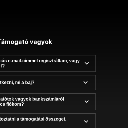
Támogató vagyok
ibás e-mail-címmel regisztráltam, vagy
et?
kezni, mi a baj?
atótok vagyok bankszámláról
incs fiókom?
oztatni a támogatási összeget,