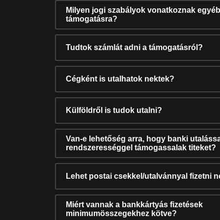
Milyen jogi szabályok vonatkoznak egyéb
támogatásra?
Tudtok számlát adni a támogatásról?
Cégként is utalhatok nektek?
Külföldről is tudok utalni?
Van-e lehetőség arra, hogy banki utalássa
rendszerességgel támogassalak titeket?
Lehet postai csekkel/utalvánnyal fizetni 
Miért vannak a bankkártyás fizetések
minimumösszegekhez kötve?