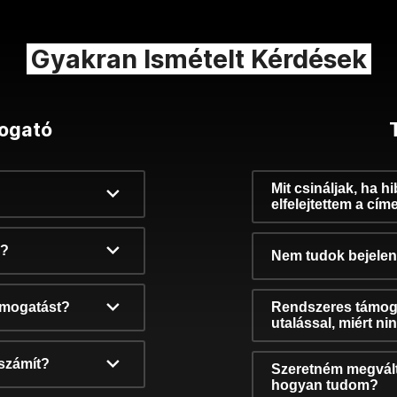
Gyakran Ismételt Kérdések
ogató
Mit csináljak, ha h
elfelejtettem a cím
k?
Nem tudok bejelent
támogatást?
Rendszeres támog
utalással, miért n
számít?
Szeretném megvált
hogyan tudom?