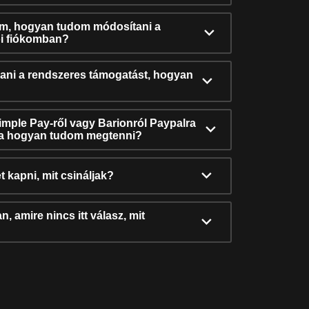
ám, hogyan tudom módosítani a
i fiókomban?
ni a rendszeres támogatást, hogyan
Simple Pay-ről vagy Barionról Paypalra
ra hogyan tudom megtenni?
t kapni, mit csináljak?
, amire nincs itt válasz, mit