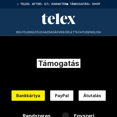
TELEX
AFTER
G7
KARAKTER
TÁMOGATÁS
SHOP
BELFÖLD
KÜLFÖLD
GAZDASÁG
VIDEÓ
ÉLET
TECHTUD
ENGLISH
Támogatás
Bankkártya
PayPal
Átutalás
Rendszeres
Egyszeri