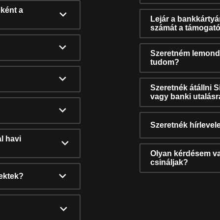
ként a
Lejár a bankkárty
számát a támogató
Szeretném lemonda
tudom?
Szeretnék átállni 
vagy banki utalás
Szeretnék hírlevele
l havi
Olyan kérdésem van
csináljak?
nektek?