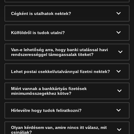
Cégként is utalhatok nektek?
Külföldről is tudok utalni?
Van-e lehetőség arra, hogy banki utalással havi
rendszerességgel támogassalak titeket?
Lehet postai csekkel/utalvánnyal fizetni nektek?
Miért vannak a bankkártyás fizetések
minimumösszegekhez kötve?
Hírlevélre hogy tudok feliratkozni?
Olyan kérdésem van, amire nincs itt válasz, mit
csináljak?