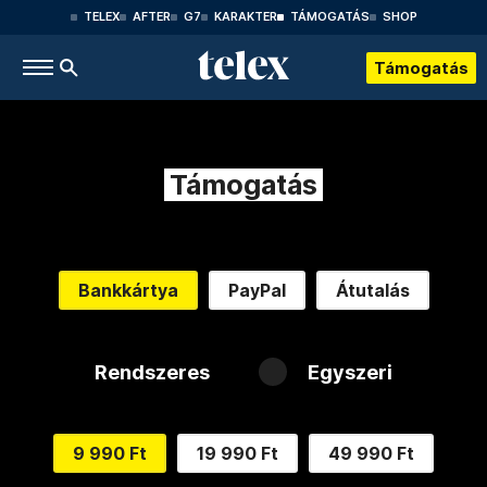
TELEX
AFTER
G7
KARAKTER
TÁMOGATÁS
SHOP
Támogatás
Támogatás
Bankkártya
PayPal
Átutalás
Rendszeres
Egyszeri
9 990 Ft
19 990 Ft
49 990 Ft