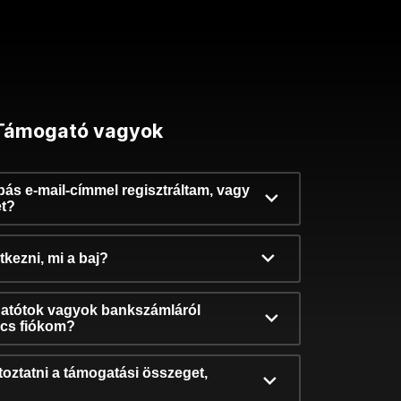
Támogató vagyok
ibás e-mail-címmel regisztráltam, vagy
et?
kezni, mi a baj?
atótok vagyok bankszámláról
incs fiókom?
oztatni a támogatási összeget,