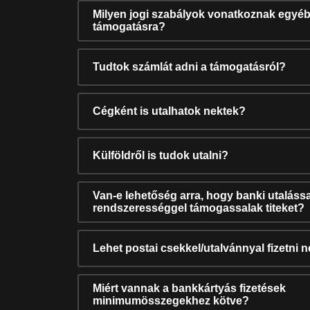
Milyen jogi szabályok vonatkoznak egyéb
támogatásra?
Tudtok számlát adni a támogatásról?
Cégként is utalhatok nektek?
Külföldről is tudok utalni?
Van-e lehetőség arra, hogy banki utalássa
rendszerességgel támogassalak titeket?
Lehet postai csekkel/utalvánnyal fizetni 
Miért vannak a bankkártyás fizetések
minimumösszegekhez kötve?