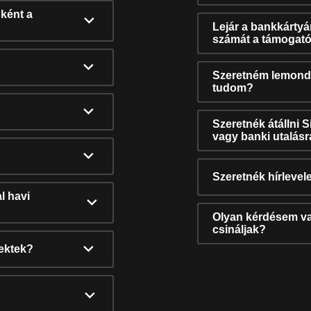
ként a
Lejár a bankkárty
számát a támogató
Szeretném lemonda
tudom?
Szeretnék átállni 
vagy banki utalás
Szeretnék hírlevele
l havi
Olyan kérdésem van
csináljak?
nektek?