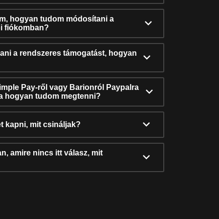
ám, hogyan tudom módosítani a
i fiókomban?
ni a rendszeres támogatást, hogyan
Simple Pay-ről vagy Barionról Paypalra
ra hogyan tudom megtenni?
t kapni, mit csináljak?
, amire nincs itt válasz, mit