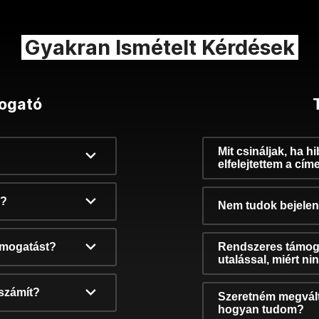
Gyakran Ismételt Kérdések
ogató
Mit csináljak, ha h
elfelejtettem a cím
k?
Nem tudok bejelent
támogatást?
Rendszeres támog
utalással, miért n
számít?
Szeretném megvált
hogyan tudom?