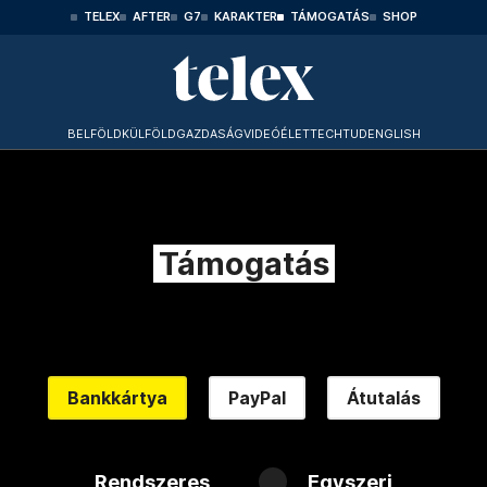
TELEX
AFTER
G7
KARAKTER
TÁMOGATÁS
SHOP
BELFÖLD
KÜLFÖLD
GAZDASÁG
VIDEÓ
ÉLET
TECHTUD
ENGLISH
Támogatás
Bankkártya
PayPal
Átutalás
Rendszeres
Egyszeri