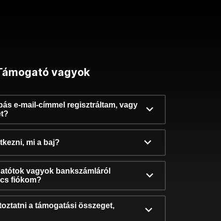
Támogató vagyok
ibás e-mail-címmel regisztráltam, vagy
et?
kezni, mi a baj?
atótok vagyok bankszámláról
incs fiókom?
oztatni a támogatási összeget,