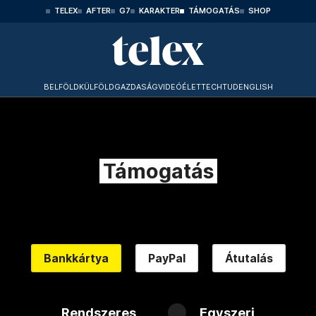
TELEX
AFTER
G7
KARAKTER
TÁMOGATÁS
SHOP
BELFÖLD
KÜLFÖLD
GAZDASÁG
VIDEÓ
ÉLET
TECHTUD
ENGLISH
Támogatás
Bankkártya
PayPal
Átutalás
Rendszeres
Egyszeri