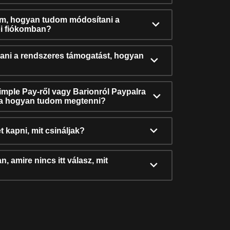
ám, hogyan tudom módosítani a
i fiókomban?
ni a rendszeres támogatást, hogyan
Simple Pay-ről vagy Barionról Paypalra
ra hogyan tudom megtenni?
t kapni, mit csináljak?
, amire nincs itt válasz, mit