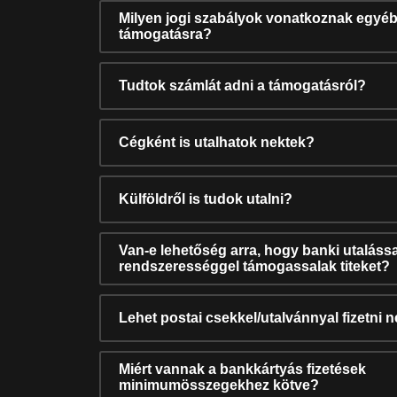
Milyen jogi szabályok vonatkoznak egyéb
támogatásra?
Tudtok számlát adni a támogatásról?
Cégként is utalhatok nektek?
Külföldről is tudok utalni?
Van-e lehetőség arra, hogy banki utalássa
rendszerességgel támogassalak titeket?
Lehet postai csekkel/utalvánnyal fizetni 
Miért vannak a bankkártyás fizetések
minimumösszegekhez kötve?