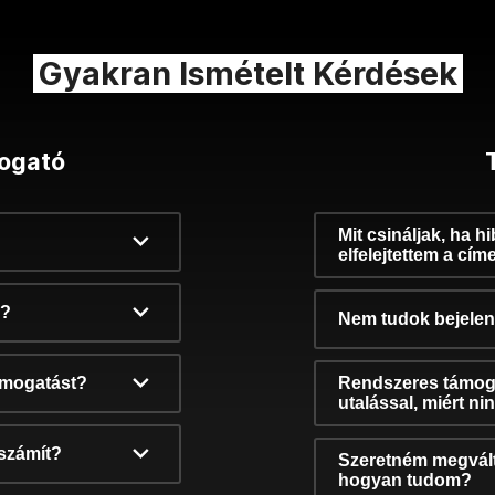
Gyakran Ismételt Kérdések
ogató
Mit csináljak, ha h
elfelejtettem a cím
k?
Nem tudok bejelent
támogatást?
Rendszeres támog
utalással, miért n
számít?
Szeretném megvált
hogyan tudom?