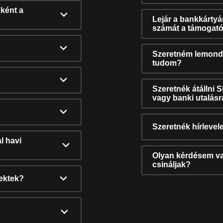
ként a
Lejár a bankkárty
számát a támogató
Szeretném lemonda
tudom?
Szeretnék átállni 
vagy banki utalás
Szeretnék hírlevele
l havi
Olyan kérdésem van
csináljak?
nektek?