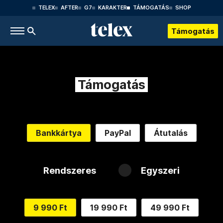
TELEX
AFTER
G7
KARAKTER
TÁMOGATÁS
SHOP
Támogatás
Támogatás
Bankkártya
PayPal
Átutalás
Rendszeres
Egyszeri
9 990 Ft
19 990 Ft
49 990 Ft