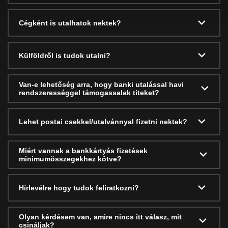
Cégként is utalhatok nektek?
Külföldről is tudok utalni?
Van-e lehetőség arra, hogy banki utalással havi
rendszerességgel támogassalak titeket?
Lehet postai csekkel/utalvánnyal fizetni nektek?
Miért vannak a bankkártyás fizetések
minimumösszegekhez kötve?
Hírlevélre hogy tudok feliratkozni?
Olyan kérdésem van, amire nincs itt válasz, mit
csináljak?