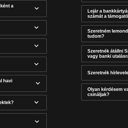
ként a
Lejár a bankkárty
számát a támogató
Szeretném lemonda
tudom?
Szeretnék átállni 
vagy banki utalás
Szeretnék hírlevele
l havi
Olyan kérdésem van
csináljak?
nektek?