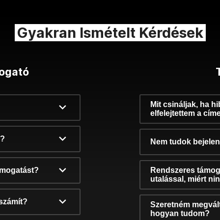
Gyakran Ismételt Kérdések
ogató
Mit csináljak, ha h
elfelejtettem a cím
k?
Nem tudok bejelent
támogatást?
Rendszeres támog
utalással, miért n
számít?
Szeretném megvált
hogyan tudom?