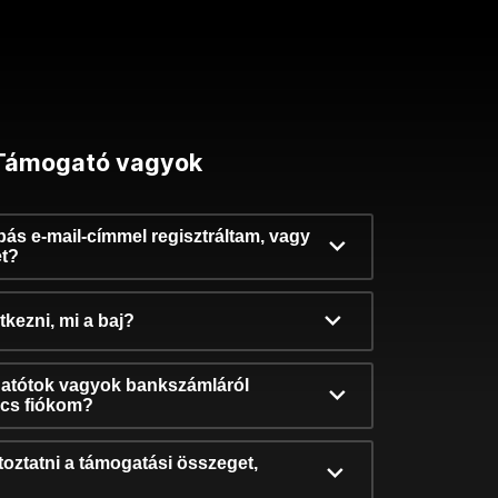
Támogató vagyok
ibás e-mail-címmel regisztráltam, vagy
et?
kezni, mi a baj?
atótok vagyok bankszámláról
incs fiókom?
oztatni a támogatási összeget,