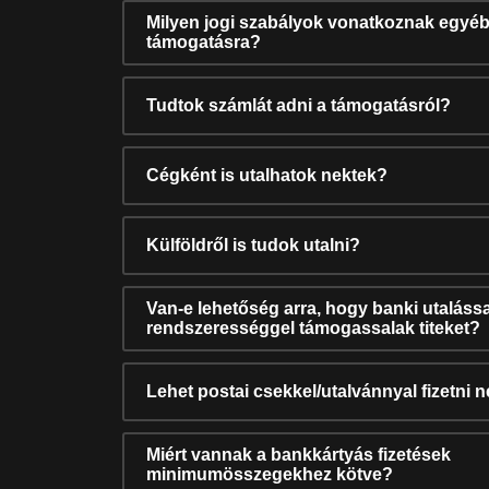
Milyen jogi szabályok vonatkoznak egyéb
támogatásra?
Tudtok számlát adni a támogatásról?
Cégként is utalhatok nektek?
Külföldről is tudok utalni?
Van-e lehetőség arra, hogy banki utalássa
rendszerességgel támogassalak titeket?
Lehet postai csekkel/utalvánnyal fizetni 
Miért vannak a bankkártyás fizetések
minimumösszegekhez kötve?