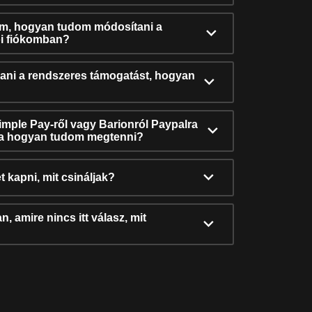
ám, hogyan tudom módosítani a
i fiókomban?
ni a rendszeres támogatást, hogyan
Simple Pay-ről vagy Barionról Paypalra
ra hogyan tudom megtenni?
t kapni, mit csináljak?
, amire nincs itt válasz, mit