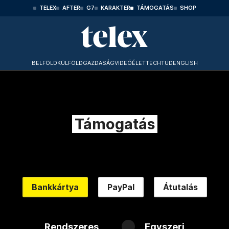
TELEX
AFTER
G7
KARAKTER
TÁMOGATÁS
SHOP
BELFÖLD
KÜLFÖLD
GAZDASÁG
VIDEÓ
ÉLET
TECHTUD
ENGLISH
Támogatás
Bankkártya
PayPal
Átutalás
Rendszeres
Egyszeri