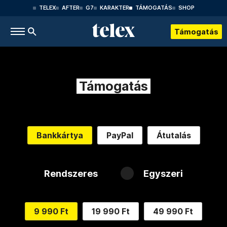
TELEX
AFTER
G7
KARAKTER
TÁMOGATÁS
SHOP
Támogatás
Támogatás
Bankkártya
PayPal
Átutalás
Rendszeres
Egyszeri
9 990 Ft
19 990 Ft
49 990 Ft