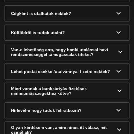
Cégként is utalhatok nektek?
Külföldről is tudok utalni?
Van-e lehetőség arra, hogy banki utalással havi
rendszerességgel támogassalak titeket?
Lehet postai csekkel/utalvánnyal fizetni nektek?
Miért vannak a bankkártyás fizetések
minimumösszegekhez kötve?
Hírlevélre hogy tudok feliratkozni?
Olyan kérdésem van, amire nincs itt válasz, mit
csináljak?