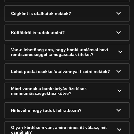
Cégként is utalhatok nektek?
Külföldről is tudok utalni?
Van-e lehetőség arra, hogy banki utalással havi
rendszerességgel támogassalak titeket?
Lehet postai csekkel/utalvánnyal fizetni nektek?
Miért vannak a bankkártyás fizetések
minimumösszegekhez kötve?
Hírlevélre hogy tudok feliratkozni?
Olyan kérdésem van, amire nincs itt válasz, mit
csináljak?