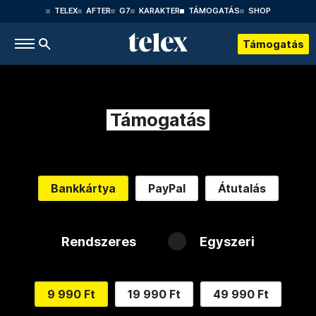
TELEX
AFTER
G7
KARAKTER
TÁMOGATÁS
SHOP
Támogatás
Támogatás
Bankkártya
PayPal
Átutalás
Rendszeres
Egyszeri
9 990 Ft
19 990 Ft
49 990 Ft