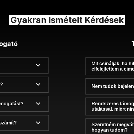
Gyakran Ismételt Kérdések
ogató
Mit csináljak, ha h
elfelejtettem a cím
k?
Nem tudok bejelent
támogatást?
Rendszeres támog
utalással, miért n
számít?
Szeretném megvált
hogyan tudom?