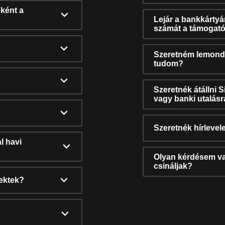
ként a
Lejár a bankkárty
számát a támogató
Szeretném lemonda
tudom?
Szeretnék átállni 
vagy banki utalás
Szeretnék hírlevele
l havi
Olyan kérdésem van
csináljak?
nektek?