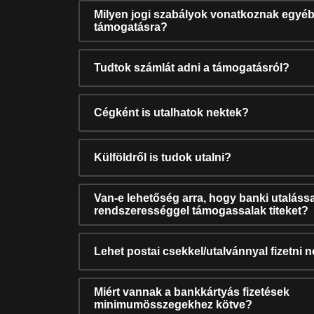
Milyen jogi szabályok vonatkoznak egyéb
támogatásra?
Tudtok számlát adni a támogatásról?
Cégként is utalhatok nektek?
Külföldről is tudok utalni?
Van-e lehetőség arra, hogy banki utalássa
rendszerességgel támogassalak titeket?
Lehet postai csekkel/utalvánnyal fizetni 
Miért vannak a bankkártyás fizetések
minimumösszegekhez kötve?