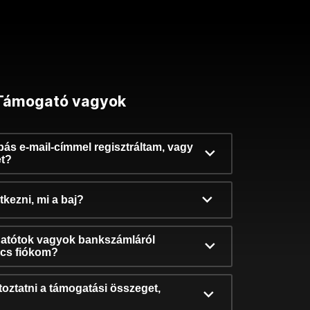
Támogató vagyok
ibás e-mail-címmel regisztráltam, vagy
et?
kezni, mi a baj?
atótok vagyok bankszámláról
incs fiókom?
oztatni a támogatási összeget,