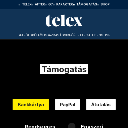
TELEX
AFTER
G7
KARAKTER
TÁMOGATÁS
SHOP
BELFÖLD
KÜLFÖLD
GAZDASÁG
VIDEÓ
ÉLET
TECHTUD
ENGLISH
Támogatás
Bankkártya
PayPal
Átutalás
Rendszeres
Egyszeri