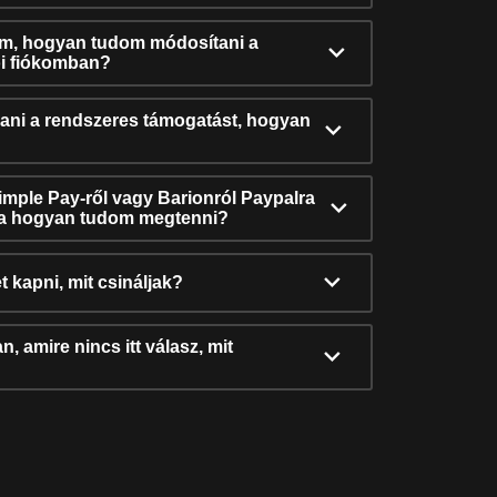
ám, hogyan tudom módosítani a
i fiókomban?
ni a rendszeres támogatást, hogyan
Simple Pay-ről vagy Barionról Paypalra
ra hogyan tudom megtenni?
t kapni, mit csináljak?
, amire nincs itt válasz, mit