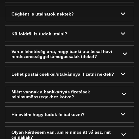
Cégként is utalhatok nektek?
Külföldről is tudok utalni?
Van-e lehetőség arra, hogy banki utalással havi
rendszerességgel támogassalak titeket?
Lehet postai csekkel/utalvánnyal fizetni nektek?
Miért vannak a bankkártyás fizetések
minimumösszegekhez kötve?
Hírlevélre hogy tudok feliratkozni?
Olyan kérdésem van, amire nincs itt válasz, mit
csináljak?