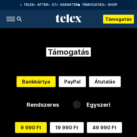
TELEX
AFTER
G7
KARAKTER
TÁMOGATÁS
SHOP
Támogatás
Támogatás
Bankkártya
PayPal
Átutalás
Rendszeres
Egyszeri
9 990 Ft
19 990 Ft
49 990 Ft