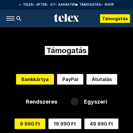
TELEX
AFTER
G7
KARAKTER
TÁMOGATÁS
SHOP
Támogatás
Támogatás
Bankkártya
PayPal
Átutalás
Rendszeres
Egyszeri
9 990 Ft
19 990 Ft
49 990 Ft