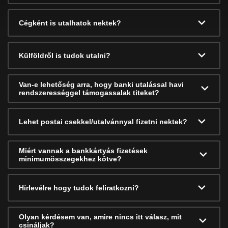
Cégként is utalhatok nektek?
Külföldről is tudok utalni?
Van-e lehetőség arra, hogy banki utalással havi
rendszerességgel támogassalak titeket?
Lehet postai csekkel/utalvánnyal fizetni nektek?
Miért vannak a bankkártyás fizetések
minimumösszegekhez kötve?
Hírlevélre hogy tudok feliratkozni?
Olyan kérdésem van, amire nincs itt válasz, mit
csináljak?