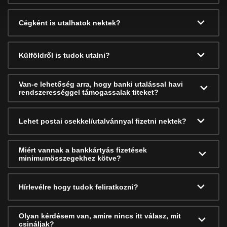
Cégként is utalhatok nektek?
Külföldről is tudok utalni?
Van-e lehetőség arra, hogy banki utalással havi
rendszerességgel támogassalak titeket?
Lehet postai csekkel/utalvánnyal fizetni nektek?
Miért vannak a bankkártyás fizetések
minimumösszegekhez kötve?
Hírlevélre hogy tudok feliratkozni?
Olyan kérdésem van, amire nincs itt válasz, mit
csináljak?