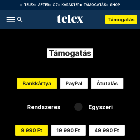
TELEX
AFTER
G7
KARAKTER
TÁMOGATÁS
SHOP
Támogatás
Támogatás
Bankkártya
PayPal
Átutalás
Rendszeres
Egyszeri
9 990 Ft
19 990 Ft
49 990 Ft