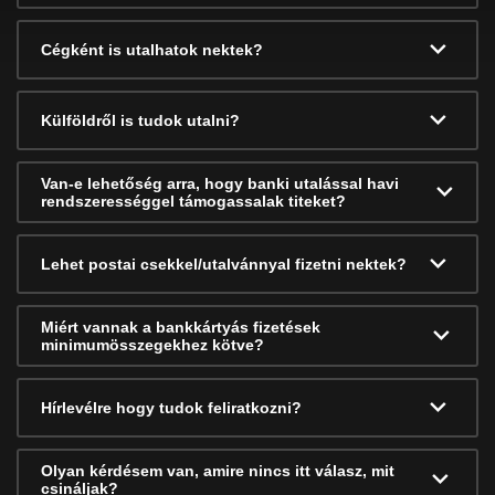
Cégként is utalhatok nektek?
Külföldről is tudok utalni?
Van-e lehetőség arra, hogy banki utalással havi
rendszerességgel támogassalak titeket?
Lehet postai csekkel/utalvánnyal fizetni nektek?
Miért vannak a bankkártyás fizetések
minimumösszegekhez kötve?
Hírlevélre hogy tudok feliratkozni?
Olyan kérdésem van, amire nincs itt válasz, mit
csináljak?