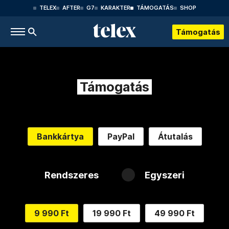
TELEX
AFTER
G7
KARAKTER
TÁMOGATÁS
SHOP
Támogatás
Támogatás
Bankkártya
PayPal
Átutalás
Rendszeres
Egyszeri
9 990 Ft
19 990 Ft
49 990 Ft