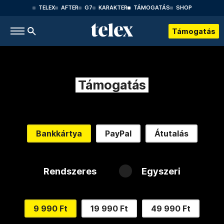
TELEX
AFTER
G7
KARAKTER
TÁMOGATÁS
SHOP
Támogatás
Támogatás
Bankkártya
PayPal
Átutalás
Rendszeres
Egyszeri
9 990 Ft
19 990 Ft
49 990 Ft