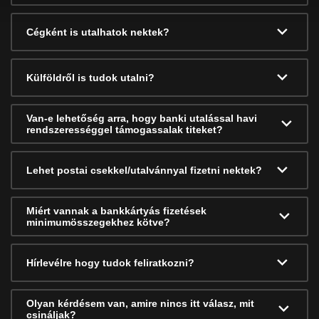
Cégként is utalhatok nektek?
Külföldről is tudok utalni?
Van-e lehetőség arra, hogy banki utalással havi
rendszerességgel támogassalak titeket?
Lehet postai csekkel/utalvánnyal fizetni nektek?
Miért vannak a bankkártyás fizetések
minimumösszegekhez kötve?
Hírlevélre hogy tudok feliratkozni?
Olyan kérdésem van, amire nincs itt válasz, mit
csináljak?